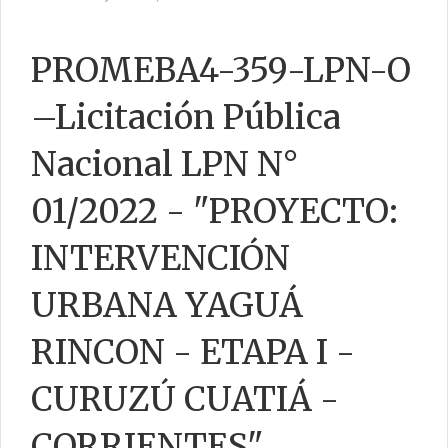
PROMEBA4-359-LPN-O
CONTACTO
–Licitación Pública
Nacional LPN N°
01/2022 - "PROYECTO:
INTERVENCIÓN
URBANA YAGUÁ
RINCON - ETAPA I -
CURUZÚ CUATIÁ -
CORRIENTES",