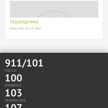
Organigrama
Hace más de 12 años
911/101
POLICÍA
100
BOMBEROS
103
DEFENSA CIVIL
107