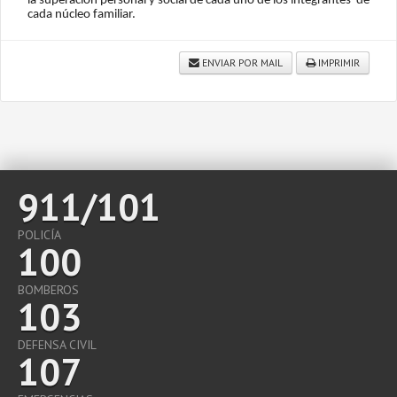
la superación personal y social de cada uno de los integrantes de
cada núcleo familiar.
ENVIAR POR MAIL
IMPRIMIR
911/101
POLICÍA
100
BOMBEROS
103
DEFENSA CIVIL
107